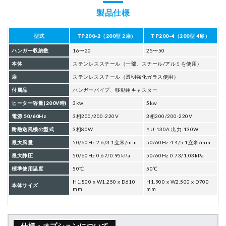
製品仕様
型式
TP200-2（200型 2扉）
TP200-4（200型 4扉）
ハンガー収納数
16〜20
25〜50
本体
ステンレススチール
（一部、スチール/アルミを使用）
扉
ステンレススチール
（透明強化ガラス使用）
付属品
ハンガーパイプ、移動用キャスター
ヒーター容量(200V時)
3kw
5kw
電源 50/60Hz
3相200/200·220V
3相200/200·220V
耐熱送風機の型式
3相80W
YU-130A 出力:130W
最大風量
50/60Hz 2.6/3.1立米/min
50/60Hz 4.4/5.1立米/min
最大静圧
50/60Hz 0.67/0.95kPa
50/60Hz 0.73/1.03kPa
標準使用温度
50℃
50℃
H1,800 x W1,250 x D610
H1,900 x W2,500 x D700
本体サイズ
mm
mm
仕様・オプションについて