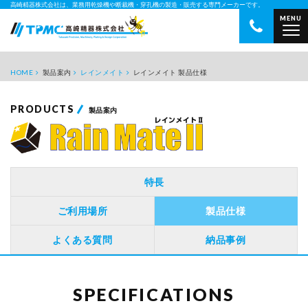
高崎精器株式会社は、業務用乾燥機や断裁機・穿孔機の製造・販売する専門メーカーです。
MENU
業務用乾燥機・断裁機・穿孔
HOME
製品案内
レインメイト
レインメイト 製品仕様
PRODUCTS
製品案内
特長
ご利用場所
製品仕様
よくある質問
納品事例
SPECIFICATIONS