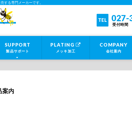
販売する専門メーカーです。
業務用乾燥機・断裁機・穿孔機の製造・販売 |
027-
TEL
受付時間 平
SUPPORT
PLATING
COMPANY
製品サポート
メッキ加工
会社案内
品案内