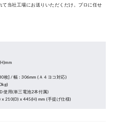
れて当社工場にお送りいただくだけ。プロに任せ
5(H)mm
0枚] / 幅 : 306mm (Ａ４ヨコ対応)
kg)
Ｄ使用(単三電池2本付属)
210(D) x 445(H) mm (手提げ仕様)