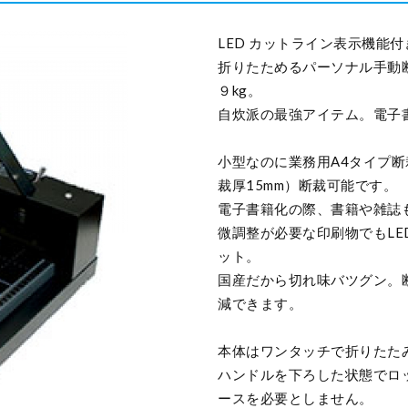
LED カットライン表示機能
折りたためるパーソナル手動
９kg。
自炊派の最強アイテム。電子
小型なのに業務用A4タイプ断
裁厚15mm）断裁可能です。
電子書籍化の際、書籍や雑誌
微調整が必要な印刷物でもL
ット。
国産だから切れ味バツグン。
減できます。
本体はワンタッチで折りたた
ハンドルを下ろした状態でロ
ースを必要としません。