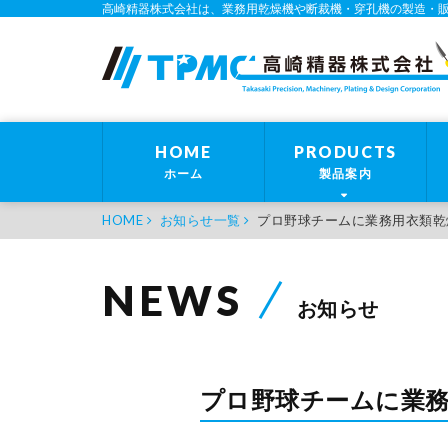
高崎精器株式会社は、業務用乾燥機や断裁機・穿孔機の製造・
HOME
PRODUCTS
ホーム
製品案内
HOME
お知らせ一覧
プロ野球チームに業務用衣類乾
NEWS
お知らせ
プロ野球チームに業