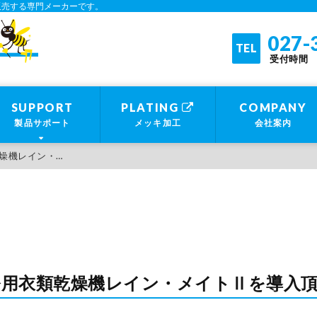
販売する専門メーカーです。
業務用乾燥機・断裁機・穿孔機の製造・販売 |
027-
TEL
受付時間 平
SUPPORT
PLATING
COMPANY
製品サポート
メッキ加工
会社案内
燥機レイン・…
務用衣類乾燥機レイン・メイトⅡを導入